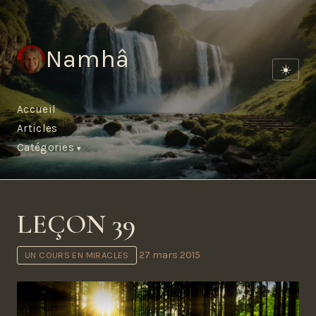
Namhâ
☀️
Accueil
Articles
Catégories
LEÇON 39
27 mars 2015
UN COURS EN MIRACLES