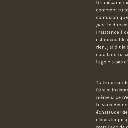
Un mécanisme d
comment tu te 
confusion que 
peu
t te dire 
insistance à d
est incapable 
rien, j'ai dit 
corollaire : si
l'ego n'a pas d'
Tu te demande
faire si insis
même si ce n'
tu veux distor
échafauder de
d'écouter jusq
mets l'ego de c