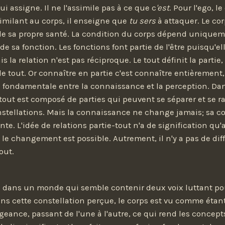
lui assigne. Il ne l'assimile pas à ce que c
'est
. Pour l'ego, le
similant au corps, il enseigne que
tu sers
à attaquer. Le cor
de sa propre santé. La condition du corps dépend uniquem
de sa fonction. Les fonctions font partie de l'être puisqu'el
s la relation n'est pas réciproque. Le tout définit la partie,
le tout. Or connaître en partie c'est connaître entièrement, 
 fondamentale entre la connaissance et la perception. Dan
 tout est composé de parties qui peuvent se séparer et se 
nstellations. Mais la connaissance ne change jamais; sa co
e. L'idée de relations partie-tout n'a de signification qu'
 le changement est possible. Autrement, il n'y a pas de dif
tout.
e dans un monde qui semble contenir deux voix luttant po
ns cette constellation perçue, le corps est vu comme étan
geance, passant de l'une à l'autre, ce qui rend les concepts