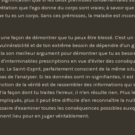
rétation que l'ego donne du corps sont vraies; à savoir que 
que tu es un corps. Sans ces prémisses, la maladie est inco
 une façon de démontrer que tu peux être blessé. C'est un
ta vulnérabilité et de ton extrême besoin de dépendre d'un g
cela son meilleur argument pour démontrer que tu as besoi
cte d'interminables prescriptions en vue d'éviter des consé
s. Le Saint-Esprit, parfaitement conscient de la même situ
 de l'analyser. Si les données sont in-signifiantes, il est 
nction de la vérité est de rassembler des informations qui s
t
la façon dont tu traites l'erreur, il n'en résulte rien. Plus l
liqués, plus il peut être difficile d'en reconnaître la nulli
ssaire d'examiner toutes les conséquences possibles auxq
ent lieu pour en juger véritablement.