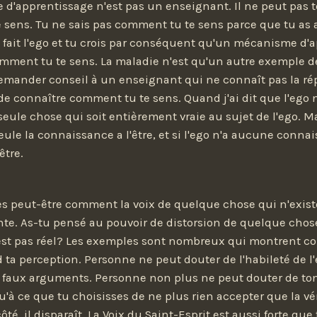
'apprentissage n'est pas un enseignant. Il ne peut pas t
sens. Tu ne sais pas comment tu te sens parce que tu as 
fait l'ego et tu crois par conséquent qu'un mécanisme d'
comment tu te sens. La maladie n'est qu'un autre exemple d
emander conseil à un enseignant qui ne connaît pas la ré
de connaître comment tu te sens. Quand j'ai dit que l'ego 
la seule chose qui soit entièrement vraie au sujet de l'ego. Ma
 seule la connaissance a l'être, et si l'ego n'a aucune conna
être.
s peut-être comment la voix de quelque chose qui n'exist
tante. As-tu pensé au pouvoir de distorsion de quelque chos
est pas réel? Les exemples sont nombreux qui montrent 
d ta perception. Personne ne peut douter de l'habileté de l
 faux arguments. Personne non plus ne peut douter de ton
u'à ce que tu choisisses de ne plus rien accepter que la vé
ôté, il disparaît. La Voix du Saint-Esprit est aussi forte que