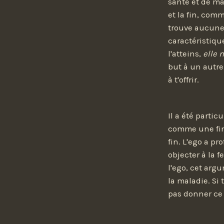
santé et de ma
et la fin, comm
trouve aucune r
caractéristiq
l'atteins,
elle 
but à un autre
à t'offrir.
Il a été partic
comme une fin
fin. L'ego a p
objecter à la 
l'ego, cet arg
la maladie. Si 
pas donner ce 