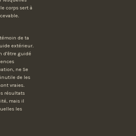
le corps sert à
ncevable.
 témoin de ta
uide extérieur.
n d'être guidé
quences
ation, ne Se
inutile de les
ont vraies.
es résultats
té, mais il
uelles les