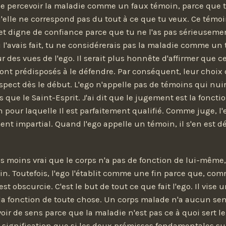
le de percevoir la maladie comme un faux témoin, parce que 
elle ne correspond pas du tout à ce que tu veux. Ce témoi
et digne de confiance parce que tu ne l'as pas sérieuseme
tu l'avais fait, tu ne considérerais pas la maladie comme un
r des vues de l'ego. Il serait plus honnête d'affirmer que c
sont prédisposés à le défendre. Par conséquent, leur choix
uspect dès le début. L'ego n'appelle pas de témoins qui nuir
 que le Saint-Esprit. J'ai dit que le jugement est la foncti
on pour laquelle Il est parfaitement qualifié. Comme juge, l
t impartial. Quand l'ego appelle un témoin, il s'en est déjà
pas moins vrai que le corps n'a pas de fonction de lui-même,
in. Toutefois, l'ego l'établit comme une fin parce que, comm
est obscurcie. C'est le but de tout ce que fait l'ego. Il vis
la fonction de toute chose. Un corps malade n'a aucun sens
oir de sens parce que la maladie n'est pas ce à quoi sert le
 signification que si les deux prémisses fondamentales su