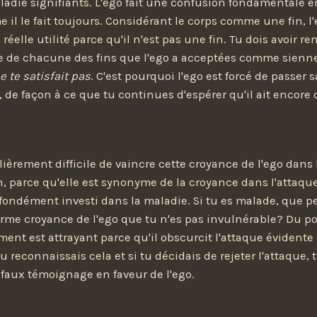
ladie signifiants. L'ego fait une confusion fondamentale 
e il le fait toujours. Considérant le corps comme une fin, l'
éelle utilité parce qu'il n'est pas une fin. Tu dois avoir r
ue de chacune des fins que l'ego a acceptées comme sienn
ne te satisfait pas
. C'est pourquoi l'ego est forcé de passer 
, de façon à ce que tu continues d'espérer qu'il ait encor
ulièrement difficile de vaincre cette croyance de l'ego dans 
, parce qu'elle est synonyme de la croyance dans l'atta
rofondément investi dans la maladie. Si tu es malade, que 
ferme croyance de l'ego que tu n'es pas invulnérable? Du p
ument est attrayant parce qu'il obscurcit l'attaque évident
tu reconnaissais cela et si tu décidais de rejeter l'attaque,
faux témoignage en faveur de l'ego.