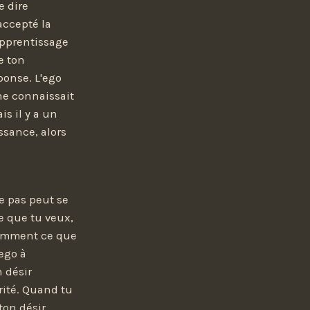
e dire
accepté la
apprentissage
e ton
ponse. L'ego
ne connaissait
is il y a un
issance, alors
e pas peut se
e que tu veux,
comment ce que
'ego à
 désir
rité. Quand tu
 ton désir