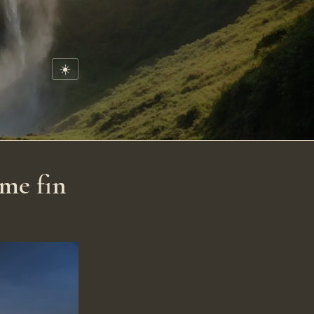
☀️
me fin