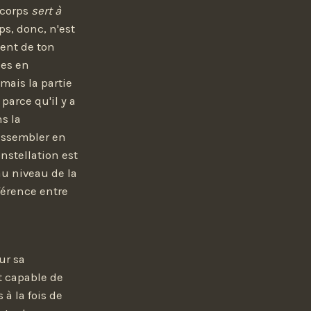
 corps
sert à
ps, donc, n'est
ent de ton
les en
 mais la partie
parce qu'il y a
s la
rassembler en
nstellation est
au niveau de la
férence entre
ur sa
t capable de
 à la fois de