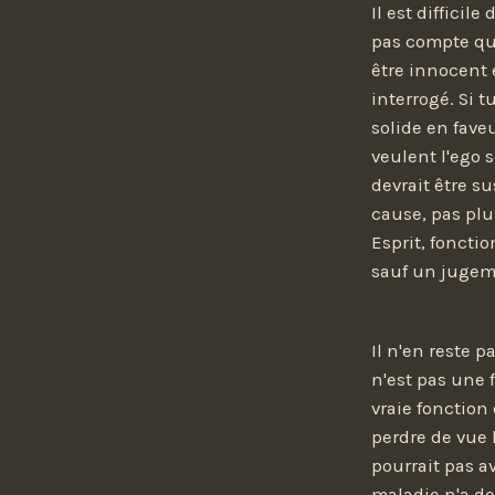
Il est diffici
pas compte qu'
être innocent 
interrogé. Si 
solide en faveu
veulent l'ego 
devrait être s
cause, pas plus
Esprit, foncti
sauf un jugemen
Il n'en reste 
n'est pas une f
vraie fonction 
perdre de vue 
pourrait pas av
maladie n'a de