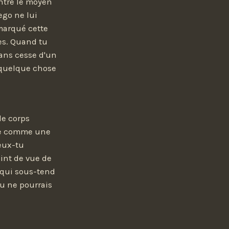
entre le moyen
ego ne lui
emarqué cette
es. Quand tu
sans cesse d'un
e quelque chose
le corps
que comme une
peux-tu
oint de vue de
e qui sous-tend
 tu ne pourrais