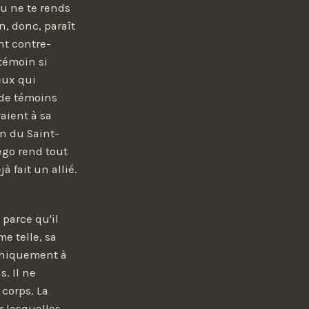
tu ne te rends
n, donc, paraît
nt contre-
 témoin si
eux qui
 de témoins
aient à sa
on du Saint-
'ego rend tout
 fait un allié.
 parce qu'il
e telle, sa
e uniquement à
. Il ne
 corps. La
r lesquelles