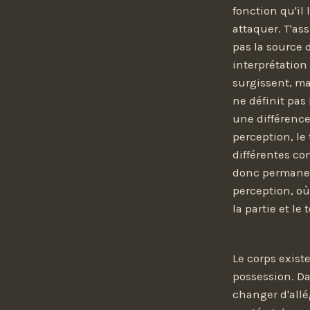
fonction qu'il 
attaquer. T'as
pas la source 
interprétation 
surgissent, mai
ne définit pas 
une différence
perception, le
différentes co
donc permanent
perception, où
la partie et le 
Le corps exist
possession. Da
changer d'allé