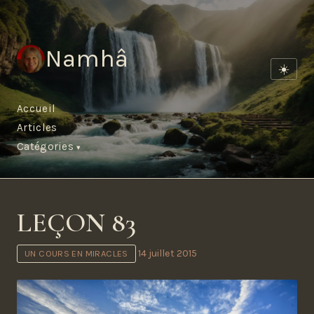
Namhâ
☀️
Accueil
Articles
Catégories
LEÇON 83
14 juillet 2015
UN COURS EN MIRACLES