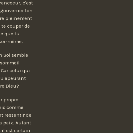
 rancoeur, c'est
o gouverner ton
ore pleinement
e te couper de
 ce que tu
 soi-même.
on Soi semble
n sommeil
 Car celui qui
enu apeurant
dre Dieu?
ur propre
finis comme
nt ressentir de
a paix. Autant
il est certain