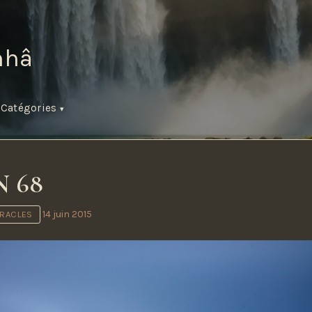
hâ
s
Catégories
 68
14 juin 2015
IRACLES