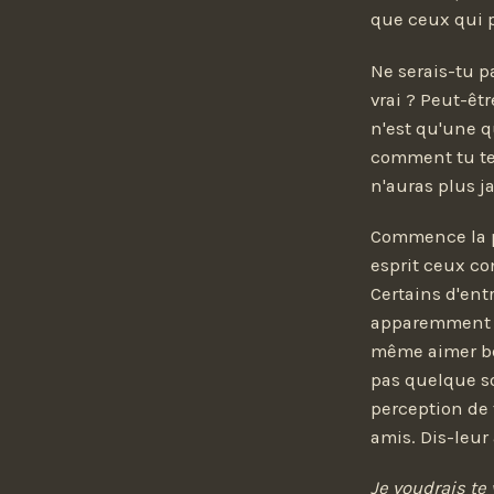
que ceux qui 
Ne serais-tu p
vrai ? Peut-êt
n'est qu'une q
comment tu te s
n'auras plus j
Commence la p
esprit ceux co
Certains d'ent
apparemment m
même aimer bea
pas quelque so
perception de
amis. Dis-leur
Je voudrais te