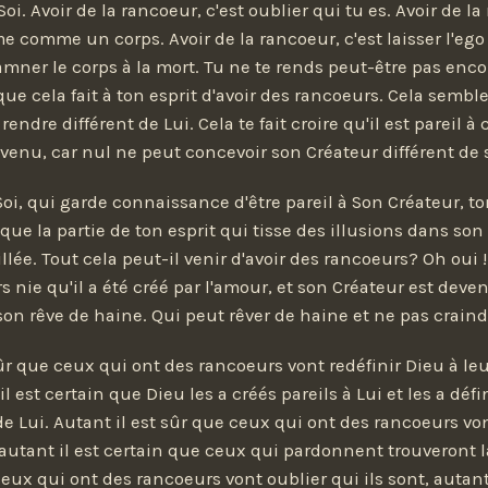
oi. Avoir de la rancoeur, c'est oublier qui tu es. Avoir de la
me comme un corps. Avoir de la rancoeur, c'est laisser l'eg
amner le corps à la mort. Tu ne te rends peut-être pas enc
ue cela fait à ton esprit d'avoir des rancoeurs. Cela sembl
 rendre différent de Lui. Cela te fait croire qu'il est pareil à
venu, car nul ne peut concevoir son Créateur différent de
oi, qui garde connaissance d'être pareil à Son Créateur, t
 que la partie de ton esprit qui tisse des illusions dans so
illée. Tout cela peut-il venir d'avoir des rancoeurs? Oh oui !
s nie qu'il a été créé par l'amour, et son Créateur est dev
son rêve de haine. Qui peut rêver de haine et ne pas crain
sûr que ceux qui ont des rancoeurs vont redéfinir Dieu à le
l est certain que Dieu les a créés pareils à Lui et les a dé
 de Lui. Autant il est sûr que ceux qui ont des rancoeurs vo
, autant il est certain que ceux qui pardonnent trouveront l
ceux qui ont des rancoeurs vont oublier qui ils sont, autant 