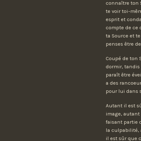
connaître ton S
te voir toi-mê
esprit et cond
compte de ce q
ta Source et te
penses être de
Coupé de ton S
dormir, tandis
paraît être éve
a des rancoeur
pour lui dans 
Autant il est 
image, autant i
faisant partie
la culpabilité
il est sûr que 