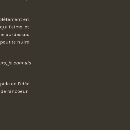
mplètement en
qui t'aime, et
lane au-dessus
 peut te nuire
rs, je connais
pide de l'idée
e de rancoeur