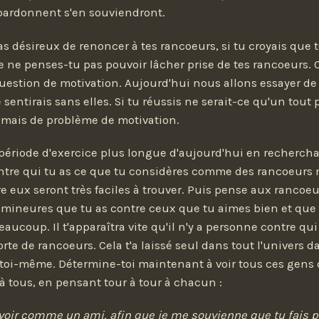
pardonnent s'en souviendront.
as désireux de renoncer à tes rancoeurs, si tu croyais que t
re ne penses-tu pas pouvoir lâcher prise de tes rancoeurs. C
uestion de motivation. Aujourd'hui nous allons essayer de
entirais sans elles. Si tu réussis ne serait-ce qu'un tout p
amais de problème de motivation.
ériode d'exercice plus longue d'aujourd'hui en recherch
ntre qui tu as ce que tu considères comme des rancoeurs 
re eux seront très faciles à trouver. Puis pense aux rancoeu
ineures que tu as contre ceux que tu aimes bien et que
ucoup. Il t'apparaîtra vite qu'il n'y a personne contre qui
rte de rancoeurs. Cela t'a laissé seul dans tout l'univers d
 toi-même. Détermine-toi maintenant à voir tous ces gen
 à tous, en pensant tour à tour à chacun :
 voir comme un ami, afin que je me souvienne que tu fais p