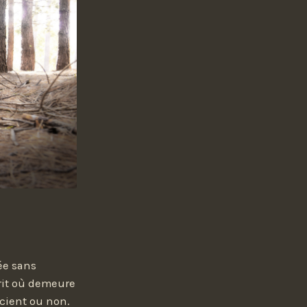
née sans
prit où demeure
cient ou non.