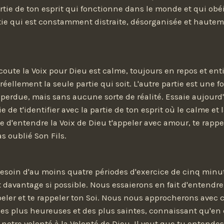
artie de ton esprit qui fonctionne dans le monde et qui obéit
rtie qui est constamment distraite, désorganisée et haute
écoute la Voix pour Dieu est calme, toujours en repos et en
 réellement la seule partie qui soit. L'autre partie est une fo
éperdue, mais sans aucune sorte de réalité. Essaie aujourd
ie de t'identifier avec la partie de ton esprit où le calme et
ie d'entendre la Voix de Dieu t'appeler avec amour, te rapp
s oublié Son Fils.
esoin d'au moins quatre périodes d'exercice de cinq min
t davantage si possible. Nous essaierons en fait d'entendre 
peler et te rappeler ton Soi. Nous nous approcherons avec 
es plus heureuses et des plus saintes, connaissant qu'en 
otre volonté à la Volonté de Dieu. Il veut que tu entendes S