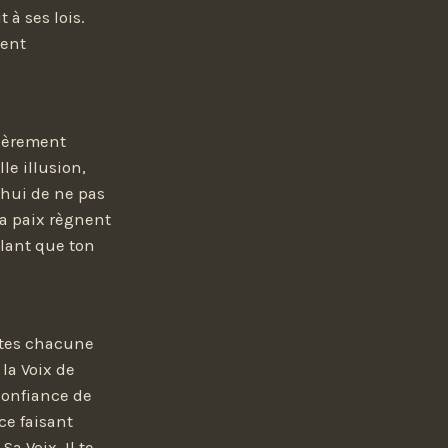
 à ses lois.
ment
tièrement
lle illusion,
'hui de ne pas
 la paix règnent
elant que ton
utes chacune
la Voix de
confiance de
ce faisant
a Voix. Il te