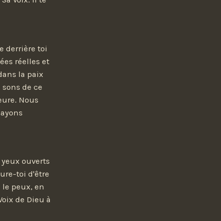
 derrière toi
ées réelles et
dans la paix
s sons de ce
meure. Nous
sayons
s yeux ouverts
ure-toi d'être
 le peux, en
Voix de Dieu à