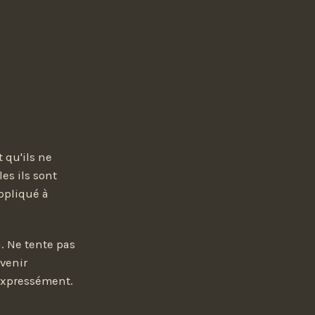
 qu'ils ne
es ils sont
ppliqué à
n. Ne tente pas
evenir
 expressément.