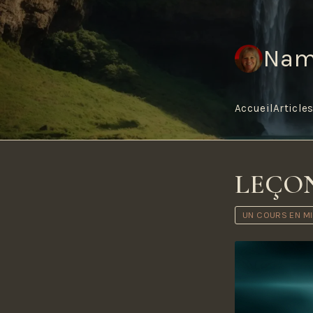
Nam
Accueil
Article
LEÇON
UN COURS EN M