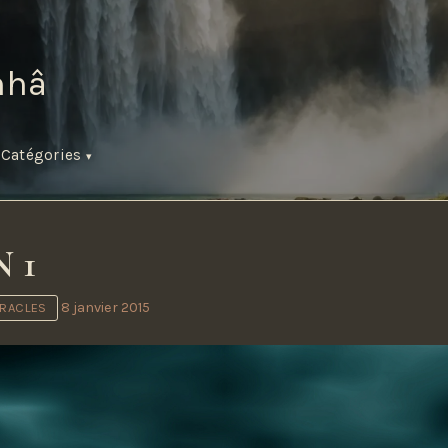
hâ
s
Catégories
 1
8 janvier 2015
IRACLES