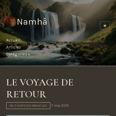
Namhâ
☀️
Accueil
Articles
Catégories
LE VOYAGE DE
RETOUR
7 mai 2015
UN COURS EN MIRACLES