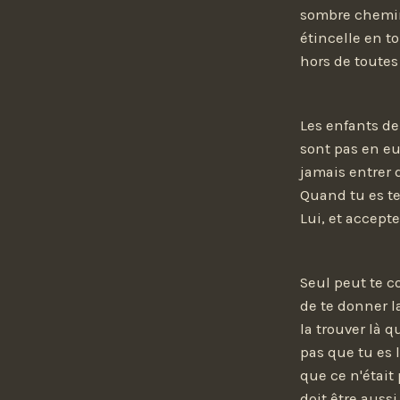
sombre chemin,
étincelle en to
hors de toutes
Les enfants de
sont pas en eu
jamais entrer d
Quand tu es te
Lui, et accept
Seul peut te c
de te donner l
la trouver là q
pas que tu es 
que ce n'était
doit être aussi