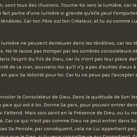
 sont tous des illusions. Tourne-toi vers la lumière, car la
i fait partie d'une lumière si grande qu'elle peut t'emporte
 ténèbres. Car ton Père
est
ton Créateur, et tu
es
comme Lu
 lumière ne peuvent demeurer dans les ténèbres, car les 
x. Ne te laisse pas tromper par les sombres consolateurs et
ans l'esprit du Fils de Dieu, car ils n'ont pas leur place d
nté de Le nier, souviens-toi qu'il n'y
a
pas d'autres dieux à
e en paix Sa Volonté pour toi. Car tu ne peux pas l'accepter
onsoler le Consolateur de Dieu. Dans la quiétude de Son te
a paix qui est à toi. Donne Sa paix, pour pouvoir entrer dan
ui t'attend. Mais sois saint en la Présence de Dieu, ou tu n
là. Car ce qui n'est pas comme Dieu ne peut entrer dans So
 pas Sa Pensée; par conséquent, cela ne Lui appartient pas. 
 pur que le Sien, si tu veux connaître ce qui t'appartient. 