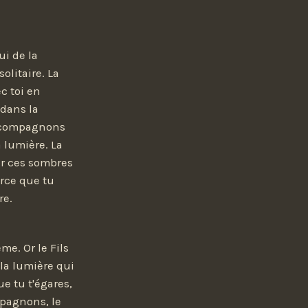
ui de la
olitaire. La
c toi en
 dans la
s compagnons
 lumière. La
ir ces sombres
arce que tu
re.
me. Or le Fils
 la lumière qui
ue tu t'égares,
mpagnons, le