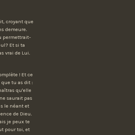
ait, croyant que
sans demeure.
eu permettrait-
ul? Et si ta
s vrai de Lui.
omplète ! Et ce
 que tu as dit :
aîtras qu'elle
 ne saurait pas
s le néant et
ésence de Dieu.
ais je peux te
t pour toi, et