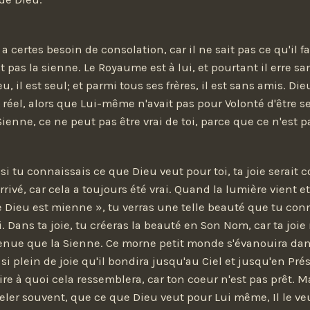
 a certes besoin de consolation, car il ne sait pas ce qu'il f
st pas la sienne. Le Royaume est à lui, et pourtant il erre 
u, il est seul; et parmi tous ses frères, il est sans amis. Di
t réel, alors que Lui-même n'avait pas pour Volonté d'être se
Sienne, ce ne peut pas être vrai de toi, parce que ce n'est pa
i tu connaissais ce que Dieu veut pour toi, ta joie serait c
arrivé, car cela a toujours été vrai. Quand la lumière vient et
e Dieu est mienne », tu verras une telle beauté que tu conn
i. Dans ta joie, tu créeras la beauté en Son Nom, car ta joie
enue que la Sienne. Ce morne petit monde s'évanouira dan
 si plein de joie qu'il bondira jusqu'au Ciel et jusqu'en Pr
ire à quoi cela ressemblera, car ton coeur n'est pas prêt. M
peler souvent, que ce que Dieu veut pour Lui même, Il le veu