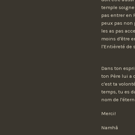
temple soigne
pas entrer en 
peux pas non pl
les as pas acc
moins d'être en
l'Entièreté de 
Dans ton esprit
ton Père lui a
c'est ta volont
temps, tu es da
nom de l'étern
Merci!
Namhâ