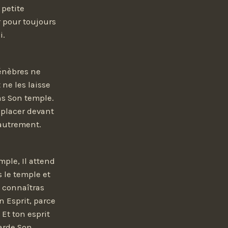
 petite
r pour toujours
i.
ténèbres ne
 ne les laisse
ans Son temple.
 placer devant
 autrement.
mple, Il attend
s le temple et
e connaîtras
n Esprit, parce
Et ton esprit
Garde Son