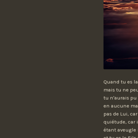
Quand tu es la
mais tu ne peu
tu n'aurais pu 
en aucune mani
pas de Lui, car
quiétude, car i
étant aveugle i
et tu es le Fils